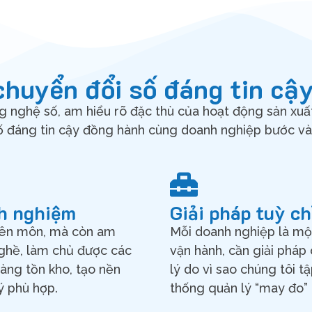
chuyển đổi số đáng tin cậ
g nghệ số, am hiểu rõ đặc thù của hoạt động sản xuấ
ố đáng tin cậy đồng hành cùng doanh nghiệp bước vào
nh nghiệm
Giải pháp tuỳ c
yên môn, mà còn am
Mỗi doanh nghiệp là một
nghề, làm chủ được các
vận hành, cần giải pháp 
hàng tồn kho, tạo nền
lý do vì sao chúng tôi tậ
ý phù hợp.
thống quản lý “may đo”