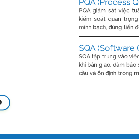
PQA (Process Q
PQA giám sát việc tuâ
kiểm soát quan trọng
minh bạch, đúng tiến đ
SQA (Software 
SQA tập trung vào việ
khi bàn giao, đảm bảo
cầu và ổn định trong m