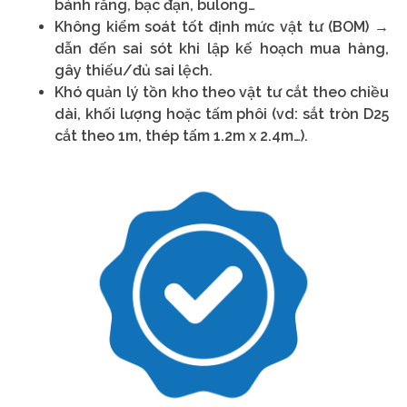
bánh răng, bạc đạn, bulong…
Không kiểm soát tốt định mức vật tư (BOM) →
dẫn đến sai sót khi lập kế hoạch mua hàng,
gây thiếu/đủ sai lệch.
Khó quản lý tồn kho theo vật tư cắt theo chiều
dài, khối lượng hoặc tấm phôi (vd: sắt tròn D25
cắt theo 1m, thép tấm 1.2m x 2.4m…).