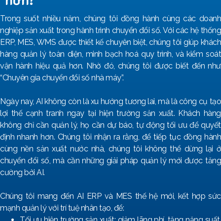
Trong suốt nhiều năm, chúng tôi đồng hành cùng các doanh
nghiệp sản xuất trong hành trình chuyển đổi số. Với các hệ thống
ERP, MES, WMS được thiết kế chuyên biệt, chúng tôi giúp khách
hàng quản lý toàn diện, minh bạch hoá quy trình, và kiểm soát
vận hành hiệu quả hơn. Nhờ đó, chúng tôi được biết đến như
“Chuyên gia chuyển đổi số nhà máy”.
Ngày nay, AI không còn là xu hướng tương lai, mà là công cụ tạo
lợi thế cạnh tranh ngay tại hiện trường sản xuất. Khách hàng
không chỉ cần quản lý, họ cần dự báo, tự động tối ưu để quyết
định nhanh hơn. Chúng tôi nhận ra rằng, để tiếp tục đồng hành
cùng nền sản xuất nước nhà, chúng tôi không thể dừng lại ở
chuyển đổi số, mà cần những giải pháp quản lý mới được tăng
cường bởi AI.
Chúng tôi mang đến AI ERP và MES thế hệ mới, kết hợp sức
mạnh quản lý với trí tuệ nhân tạo, để:
Tối ưu hiện trường sản xuất: giảm lãng phí, tăng năng suất,