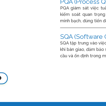
PQA (Process Q
PQA giám sát việc tuâ
kiểm soát quan trọng
minh bạch, đúng tiến đ
SQA (Software 
SQA tập trung vào việ
khi bàn giao, đảm bảo
cầu và ổn định trong m