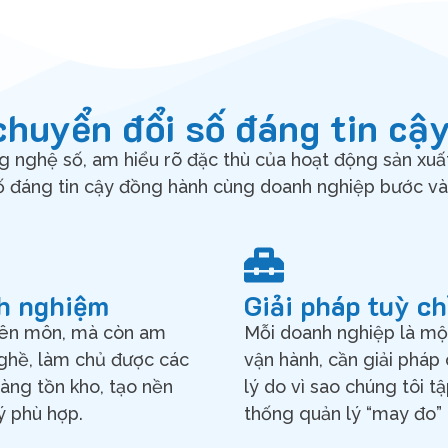
chuyển đổi số đáng tin cậ
g nghệ số, am hiểu rõ đặc thù của hoạt động sản xuấ
ố đáng tin cậy đồng hành cùng doanh nghiệp bước vào
nh nghiệm
Giải pháp tuỳ c
yên môn, mà còn am
Mỗi doanh nghiệp là một
nghề, làm chủ được các
vận hành, cần giải pháp 
hàng tồn kho, tạo nền
lý do vì sao chúng tôi tậ
ý phù hợp.
thống quản lý “may đo”