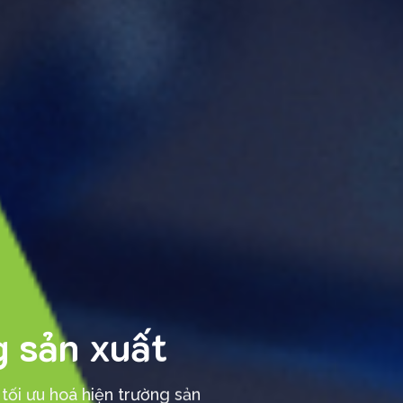
g sản xuất
tối ưu hoá hiện trường sản