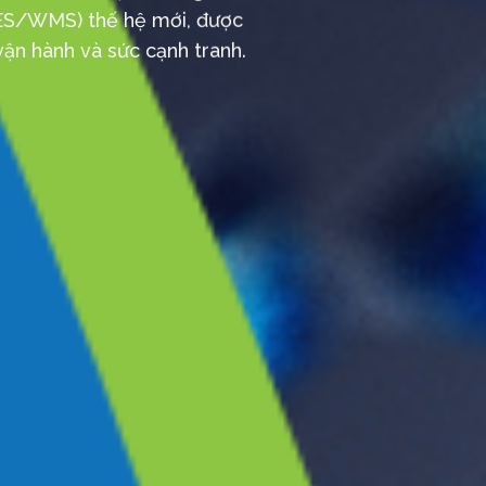
MES/WMS) thế hệ mới, được
vận hành và sức cạnh tranh.