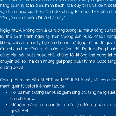
hàng quản lý toàn diện, minh bạch hoá quy trình, và kiểm soát
vận hành hiệu quả hơn. Nhờ đó, chúng tôi được biết đến như
“Chuyên gia chuyển đổi số nhà máy”.
Ngày nay, AI không còn là xu hướng tương lai, mà là công cụ tạo
lợi thế cạnh tranh ngay tại hiện trường sản xuất. Khách hàng
không chỉ cần quản lý, họ cần dự báo, tự động tối ưu để quyết
định nhanh hơn. Chúng tôi nhận ra rằng, để tiếp tục đồng hành
cùng nền sản xuất nước nhà, chúng tôi không thể dừng lại ở
chuyển đổi số, mà cần những giải pháp quản lý mới được tăng
cường bởi AI.
Chúng tôi mang đến AI ERP và MES thế hệ mới, kết hợp sức
mạnh quản lý với trí tuệ nhân tạo, để:
Tối ưu hiện trường sản xuất: giảm lãng phí, tăng năng suất,
hạn chế rủi ro.
Mở rộng năng lực quản lý: từ dữ liệu đến dự báo và ra
quyết định.