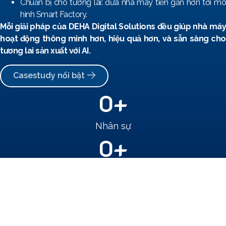
Chuẩn bị cho tương lai: đưa nhà máy tiến gần hơn tới mô
hình Smart Factory.
Mỗi giải pháp của DEHA Digital Solutions đều giúp nhà máy
hoạt động thông minh hơn, hiệu quả hơn, và sẵn sàng cho
tương lai sản xuất với AI.
Casestudy nổi bật
0
+
Nhân sự
0
+
Khách hàng
0
+
Dự án