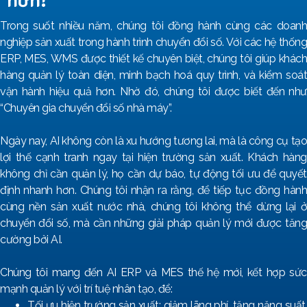
Trong suốt nhiều năm, chúng tôi đồng hành cùng các doanh
nghiệp sản xuất trong hành trình chuyển đổi số. Với các hệ thống
ERP, MES, WMS được thiết kế chuyên biệt, chúng tôi giúp khách
hàng quản lý toàn diện, minh bạch hoá quy trình, và kiểm soát
vận hành hiệu quả hơn. Nhờ đó, chúng tôi được biết đến như
“Chuyên gia chuyển đổi số nhà máy”.
Ngày nay, AI không còn là xu hướng tương lai, mà là công cụ tạo
lợi thế cạnh tranh ngay tại hiện trường sản xuất. Khách hàng
không chỉ cần quản lý, họ cần dự báo, tự động tối ưu để quyết
định nhanh hơn. Chúng tôi nhận ra rằng, để tiếp tục đồng hành
cùng nền sản xuất nước nhà, chúng tôi không thể dừng lại ở
chuyển đổi số, mà cần những giải pháp quản lý mới được tăng
cường bởi AI.
Chúng tôi mang đến AI ERP và MES thế hệ mới, kết hợp sức
mạnh quản lý với trí tuệ nhân tạo, để:
Tối ưu hiện trường sản xuất: giảm lãng phí, tăng năng suất,