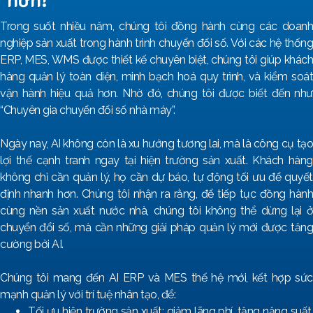
Trong suốt nhiều năm, chúng tôi đồng hành cùng các doanh
nghiệp sản xuất trong hành trình chuyển đổi số. Với các hệ thống
ERP, MES, WMS được thiết kế chuyên biệt, chúng tôi giúp khách
hàng quản lý toàn diện, minh bạch hoá quy trình, và kiểm soát
vận hành hiệu quả hơn. Nhờ đó, chúng tôi được biết đến như
“Chuyên gia chuyển đổi số nhà máy”.
Ngày nay, AI không còn là xu hướng tương lai, mà là công cụ tạo
lợi thế cạnh tranh ngay tại hiện trường sản xuất. Khách hàng
không chỉ cần quản lý, họ cần dự báo, tự động tối ưu để quyết
định nhanh hơn. Chúng tôi nhận ra rằng, để tiếp tục đồng hành
cùng nền sản xuất nước nhà, chúng tôi không thể dừng lại ở
chuyển đổi số, mà cần những giải pháp quản lý mới được tăng
cường bởi AI.
Chúng tôi mang đến AI ERP và MES thế hệ mới, kết hợp sức
mạnh quản lý với trí tuệ nhân tạo, để:
Tối ưu hiện trường sản xuất: giảm lãng phí, tăng năng suất,