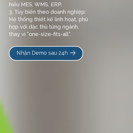
hiểu MES, WMS, ERP.
3. Tùy biến theo doanh nghiệp:
Hệ thống thiết kế linh hoạt, phù
hợp với đặc thù từng ngành,
thay vì “one-size-fits-all”.
Nhận Demo sau 24h