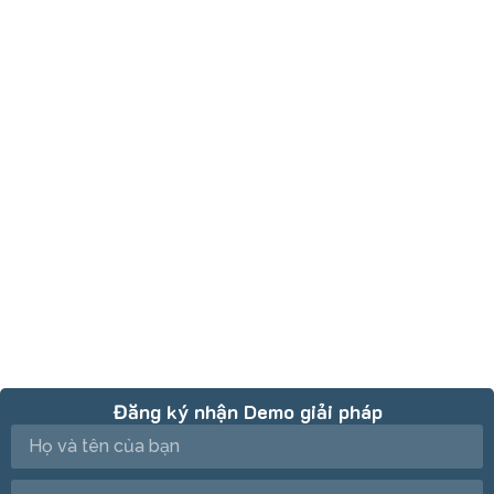
DERP QUẢN TRỊ SẢN XUẤT -
THAY ĐỔI HÔM NAY, ĐỘT PHÁ
NGÀY MAI
DEHA DERP – Giải pháp cho các doanh nghiệp sản xuất
Liên hệ ngay với DEHA DERP để tối ưa hóa quy trình quản
trị sản xuất của bạn !
Đăng ký nhận Demo giải pháp