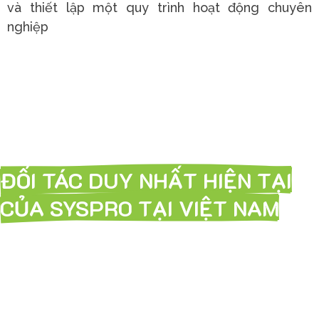
và thiết lập một quy trình hoạt động chuyên
nghiệp
DEHA VIỆT NAM
ĐỐI TÁC DUY NHẤT HIỆN TẠI
CỦA SYSPRO TẠI VIỆT NAM
Với nhiều năm kinh nghiệm tư vấn và xây dựng các
giải pháp số hóa cho các doanh nghiệp sản xuất,
Deha Việt Nam đã vinh dự được trở thành đối tác
của Syspro. Đánh dấu sự hợp tác với một doanh
nghiệp cung cấp giải pháp ERP tốt nhất năm 2022