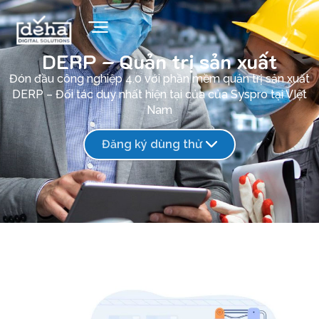
DERP – Quản trị sản xuất
Đón đầu công nghiệp 4.0 với phần mềm quản trị sản xuất
DERP – Đối tác duy nhất hiện tại của của Syspro tại VIệt
Nam
Đăng ký dùng thử