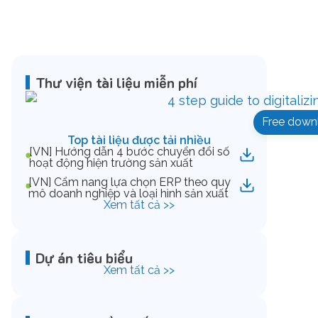
Thư viện tài liệu miễn phí
Free down
Top tài liệu được tải nhiều
[VN] Hướng dẫn 4 bước chuyển đổi số
hoạt động hiện trường sản xuất
[VN] Cẩm nang lựa chọn ERP theo quy
mô doanh nghiệp và loại hình sản xuất
Xem tất cả >>
Dự án tiêu biểu
Xem tất cả >>