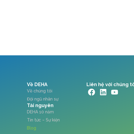
Về DEHA
Liên hệ với chúng t
Về chúng tôi
Đội ngũ nhân sự
Tài nguyên
DEHA 10 năm
Tin tức – Sự kiện
Blog