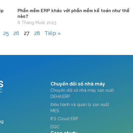
ệp
Phần mềm ERP khác với phần mềm kế toán như thế
nào?
6 Tháng Mười, 2023
25
26
27
28
Tiếp »
S
Chuyển đổi số nhà máy
C
Chuyển đổi số nhà máy sản xuất
DEHA:ERP
Điều hành và quản lý sản xuất
MES
IFS Cloud ERP
ng
DQC