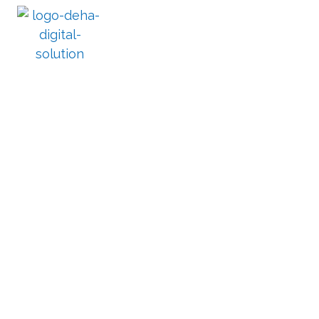
CHUYỂN ĐỔI SỐ NHÀ MÁY
GIẢI 