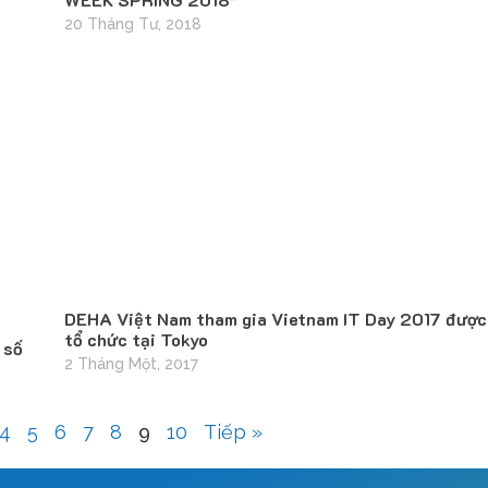
20 Tháng Tư, 2018
DEHA Việt Nam tham gia Vietnam IT Day 2017 được
tổ chức tại Tokyo
 số
2 Tháng Một, 2017
4
5
6
7
8
9
10
Tiếp »