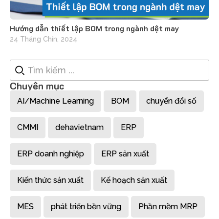
Hướng dẫn thiết lập BOM trong ngành dệt may
24 Tháng Chín, 2024
Chuyên mục
AI/Machine Learning
BOM
chuyển đổi số
CMMI
dehavietnam
ERP
ERP doanh nghiệp
ERP sản xuất
Kiến thức sản xuất
Kế hoạch sản xuất
MES
phát triển bền vững
Phần mềm MRP