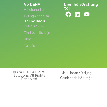
Về DEHA
Liên hệ với chúng
tôi
Về chúng tôi
Đội ngũ nhân sự
Tài nguyên
DEHA 10 năm
Tin tức – Sự kiện
Blog
Tài liệu
© 2025 DEHA Digital
Điều khoản sử dụng
Solutions. All Rights
Chính sách bảo mật
Reserved