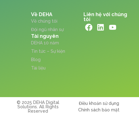
Về DEHA
Liên hệ với chúng
tôi
Về chúng tôi
Đội ngũ nhân sự
Tài nguyên
DEHA 10 năm
Tin tức – Sự kiện
Blog
Tài liệu
© 2025 DEHA Digital
Điều khoản sử dụng
Solutions. All Rights
Chính sách bảo mật
Reserved