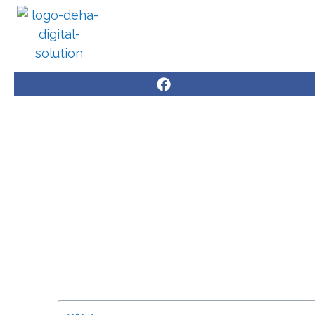
CHUYỂN ĐỔI SỐ NHÀ MÁY
GIẢI 
Hướng dẫn quy trình triển kha
Trang chủ
/
Blog
/
Hướng dẫn quy trình triển khai 
Tháng Mười 12, 2023