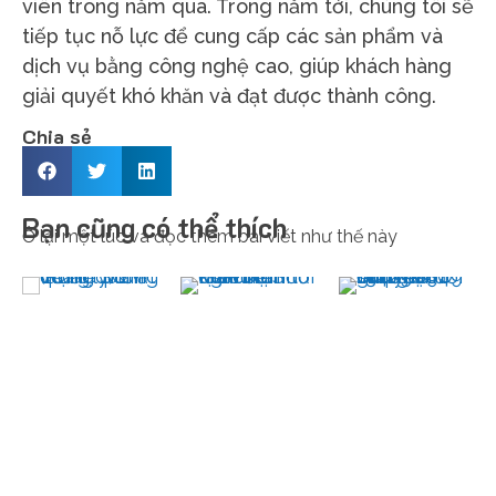
viên trong năm qua. Trong năm tới, chúng tôi sẽ
tiếp tục nỗ lực để cung cấp các sản phẩm và
dịch vụ bằng công nghệ cao, giúp khách hàng
giải quyết khó khăn và đạt được thành công.
Chia sẻ
Bạn cũng có thể thích
Ở lại một lúc và đọc thêm bài viết như thế này