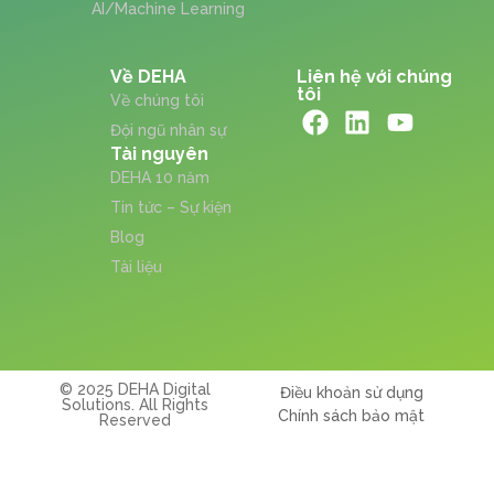
AI/Machine Learning
Về DEHA
Liên hệ với chúng
tôi
Về chúng tôi
Đội ngũ nhân sự
Tài nguyên
DEHA 10 năm
Tin tức – Sự kiện
Blog
Tài liệu
© 2025 DEHA Digital
Điều khoản sử dụng
Solutions. All Rights
Chính sách bảo mật
Reserved