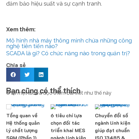
đảm bảo hiệu suất và sự cạnh tranh.
Xem thêm:
Mô hình nhà máy thông minh chứa những công
nghệ tiên tiến nào?
SCADA là gì? Có chức năng nào trong quản trị?
Chia sẻ
Bạn cũng có thể thích
Ở lại một lúc và đọc thêm bài viết như thế này
Tổng quan về
6 tiêu chí lựa
Chuyển đổi số
Hệ thống quản
chọn đối tác
ngành linh kiện
lý chất lượng
triển khai MES
giúp đạt chuẩn
SQM (Phần 1)
ngành linh kiện
ISO 13485 &