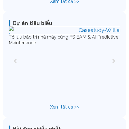
Xem tất cả >>
Dự án tiêu biểu
Tối ưu bảo trì nhà máy cùng FS EAM & AI Predictive
Maintenance
Chu
IFS
Xem tất cả >>
Bài đọc nhiều nhất