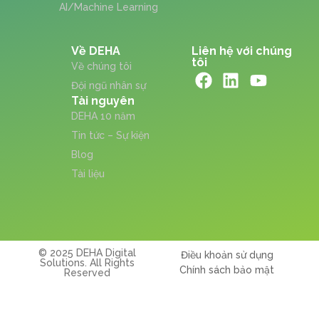
AI/Machine Learning
Về DEHA
Liên hệ với chúng
tôi
Về chúng tôi
Đội ngũ nhân sự
Tài nguyên
DEHA 10 năm
Tin tức – Sự kiện
Blog
Tài liệu
© 2025 DEHA Digital
Điều khoản sử dụng
Solutions. All Rights
Chính sách bảo mật
Reserved