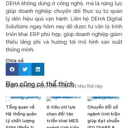
DEHA không dừng ở công nghệ, mà là năng lực
giúp doanh nghiệp chuyển đổi thực sự từ quản
lý đến hiệu quả vận hành. Liên hệ DEHA Digital
Solutions ngay hôm nay để được tư vấn lộ trình
triển khai ERP phù hợp, giúp doanh nghiệp giảm
thiểu lãng phí và hướng tới mô hình sản xuất
thông minh.
Chia sẻ
Bạn cũng có thể thích
Ở lại một lúc và đọc thêm bài viết như thế này
Tổng quan về
6 tiêu chí lựa
Chuyển đổi số
Hệ thống quản
chọn đối tác
ngành linh kiện
lý chất lượng
triển khai MES
giúp đạt chuẩn
SQM (Phần 1)
ngành linh kiện
ISO 13485 &