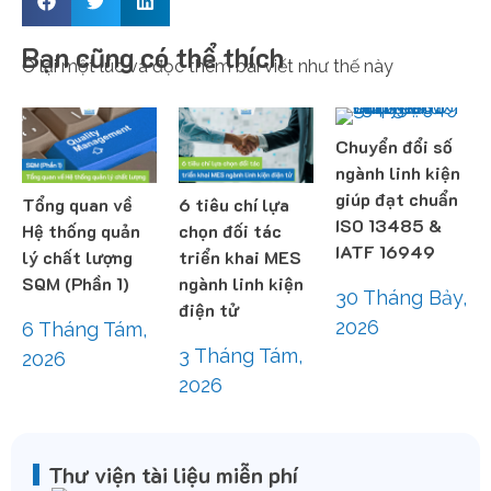
Bạn cũng có thể thích
Ở lại một lúc và đọc thêm bài viết như thế này
Chuyển đổi số
ngành linh kiện
giúp đạt chuẩn
Tổng quan về
6 tiêu chí lựa
ISO 13485 &
Hệ thống quản
chọn đối tác
IATF 16949
lý chất lượng
triển khai MES
SQM (Phần 1)
ngành linh kiện
30 Tháng Bảy,
điện tử
2026
6 Tháng Tám,
3 Tháng Tám,
2026
2026
Thư viện tài liệu miễn phí