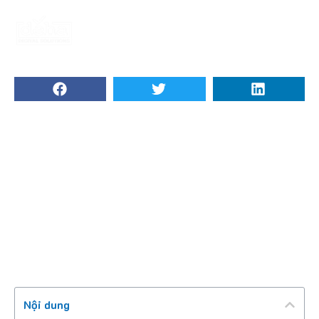
Chuyển đổi sản xuất với tích
hợp MES và ERP: Góc nhìn
chiến lược
Tháng Hai 5, 2026
Nội dung