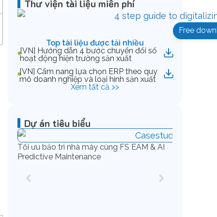
Thư viện tài liệu miễn phí
Free down
Top tài liệu được tải nhiều
[VN] Hướng dẫn 4 bước chuyển đổi số
hoạt động hiện trường sản xuất
[VN] Cẩm nang lựa chọn ERP theo quy
mô doanh nghiệp và loại hình sản xuất
Xem tất cả >>
Dự án tiêu biểu
Tối ưu bảo trì nhà máy cùng FS EAM & AI
Predictive Maintenance