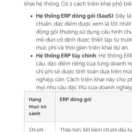
khai hệ thống. Có 2 cách triển khai phổ bi
Hệ thống ERP đóng gói (SaaS)
: Đây l
chuẩn, đặc điểm được xem là tốt nhất
đóng gói thường sử dụng cấu hình chu
mô-đun cố định được thiết lập từ trư
mức phí và thời gian triển khai dự án.
Hệ thống ERP tùy chỉnh
: Hệ thống ER
cầu, đặc điểm riêng của từng doanh ng
chi phí sẽ được tính toán dựa trên m
nghiệp cần. Cách triển khai này cho 
mọi nhu cầu đặc thù của doanh nghiệp
Hạng
ERP đóng gói
mục so
sánh
Chi phí
Thấp hơn, tiết kiệm chi phí đầu t