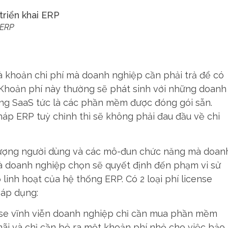
 ERP
là khoản chi phí mà doanh nghiệp cần phải trả để có
hoản phí này thường sẽ phát sinh với những doanh
ng SaaS tức là các phần mềm được đóng gói sẵn.
áp ERP tuỳ chỉnh thì sẽ không phải đau đầu về chi
 lượng người dùng và các mô-đun chức năng mà doan
mà doanh nghiệp chọn sẽ quyết định đến phạm vi sử
inh hoạt của hệ thống ERP. Có 2 loại phí license
 áp dụng:
cense vĩnh viễn doanh nghiệp chỉ cần mua phần mềm
ãi và chỉ cần bỏ ra một khoản phí nhỏ cho việc bảo