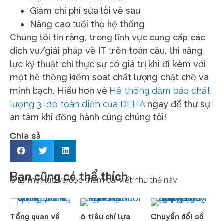
Giảm chi phí sửa lỗi về sau
Nâng cao tuổi thọ hệ thống
Chúng tôi tin rằng, trong lĩnh vực cung cấp các
dịch vụ/giải pháp về IT trên toàn cầu, thì năng
lực kỹ thuật chỉ thực sự có giá trị khi đi kèm với
một hệ thống kiểm soát chất lượng chặt chẽ và
minh bạch. Hiểu hơn về
Hệ thống đảm bảo chất
lượng 3 lớp toàn diện của DEHA
ngay để thự sự
an tâm khi đồng hành cùng chúng tôi!
Chia sẻ
Bạn cũng có thể thích
Ở lại một lúc và đọc thêm bài viết như thế này
Tổng quan về
6 tiêu chí lựa
Chuyển đổi số