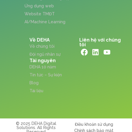
Ứng dụng web
Website TMĐT
AI/Machine Learning
Về DEHA
Liên hệ với chúng
tôi
Về chúng tôi
Đội ngũ nhân sự
Tài nguyên
DEHA 10 năm
Tin tức – Sự kiện
Blog
Tài liệu
© 2025 DEHA Digital
Điều khoản sử dụng
Solutions. All Rights
Chính sách bảo mật
Reserved