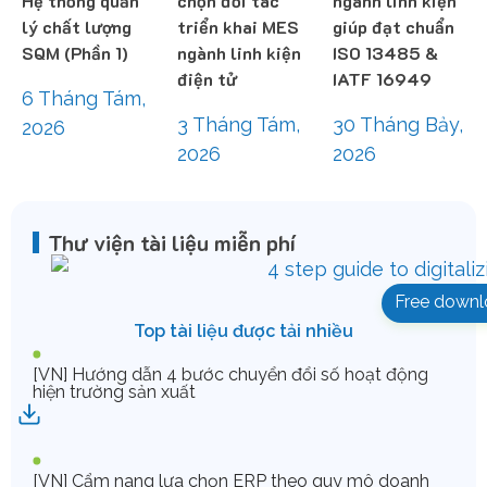
Hệ thống quản
chọn đối tác
ngành linh kiện
lý chất lượng
triển khai MES
giúp đạt chuẩn
SQM (Phần 1)
ngành linh kiện
ISO 13485 &
điện tử
IATF 16949
6 Tháng Tám,
3 Tháng Tám,
30 Tháng Bảy,
2026
2026
2026
Thư viện tài liệu miễn phí
Free downl
Top tài liệu được tải nhiều
[VN] Hướng dẫn 4 bước chuyển đổi số hoạt động
hiện trường sản xuất
[VN] Cẩm nang lựa chọn ERP theo quy mô doanh