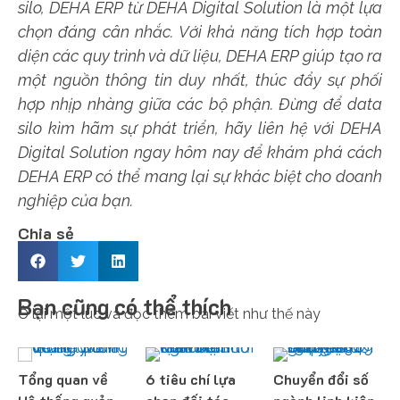
silo, DEHA ERP từ DEHA Digital Solution là một lựa
chọn đáng cân nhắc. Với khả năng tích hợp toàn
diện các quy trình và dữ liệu, DEHA ERP giúp tạo ra
một nguồn thông tin duy nhất, thúc đẩy sự phối
hợp nhịp nhàng giữa các bộ phận. Đừng để data
silo kìm hãm sự phát triển, hãy liên hệ với DEHA
Digital Solution ngay hôm nay để khám phá cách
DEHA ERP có thể mang lại sự khác biệt cho doanh
nghiệp của bạn.
Chia sẻ
Bạn cũng có thể thích
Ở lại một lúc và đọc thêm bài viết như thế này
Tổng quan về
6 tiêu chí lựa
Chuyển đổi số