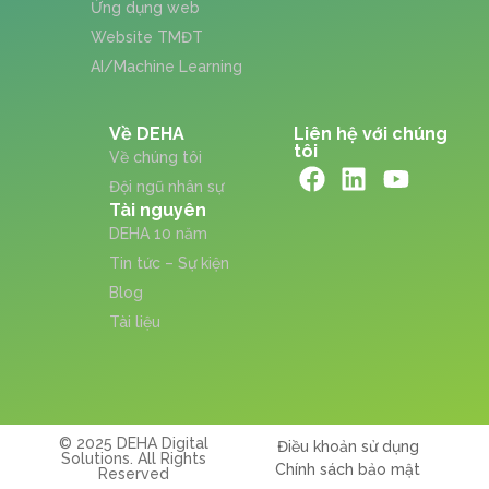
Ứng dụng web
Website TMĐT
AI/Machine Learning
Về DEHA
Liên hệ với chúng
tôi
Về chúng tôi
Đội ngũ nhân sự
Tài nguyên
DEHA 10 năm
Tin tức – Sự kiện
Blog
Tài liệu
© 2025 DEHA Digital
Điều khoản sử dụng
Solutions. All Rights
Chính sách bảo mật
Reserved