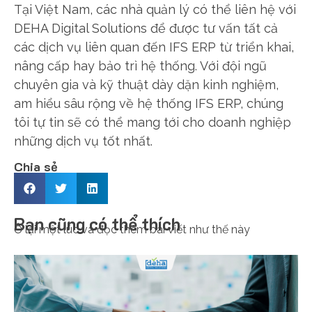
Tại Việt Nam, các nhà quản lý có thể liên hệ với
DEHA Digital Solutions để được tư vấn tất cả
các dịch vụ liên quan đến IFS ERP từ triển khai,
nâng cấp hay bảo trì hệ thống. Với đội ngũ
chuyên gia và kỹ thuật dày dặn kinh nghiệm,
am hiểu sâu rộng về hệ thống IFS ERP, chúng
tôi tự tin sẽ có thể mang tới cho doanh nghiệp
những dịch vụ tốt nhất.
Chia sẻ
Bạn cũng có thể thích
Ở lại một lúc và đọc thêm bài viết như thế này