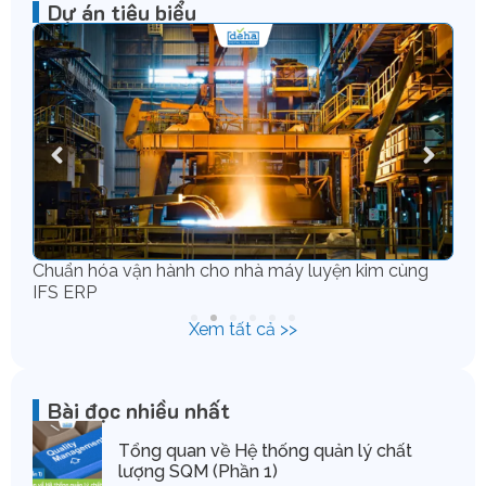
Dự án tiêu biểu
ve
Chuẩn hóa vận hành cho nhà máy luyện kim cùng
Tă
IFS ERP
IF
Xem tất cả >>
Bài đọc nhiều nhất
Tổng quan về Hệ thống quản lý chất
lượng SQM (Phần 1)