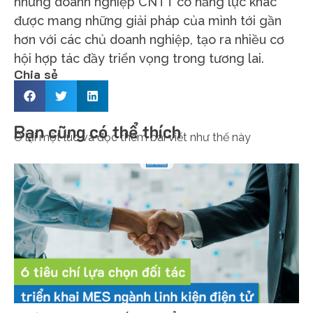
những doanh nghiệp CNTT có năng lực khác
được mang những giải pháp của mình tới gần
hơn với các chủ doanh nghiệp, tạo ra nhiều cơ
hội hợp tác đầy triển vọng trong tương lai.
Chia sẻ
Bạn cũng có thể thích
Ở lại một lúc và đọc thêm bài viết như thế này