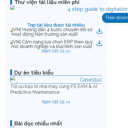
Thư viện tài liệu miễn phí
Free down
Top tài liệu được tải nhiều
[VN] Hướng dẫn 4 bước chuyển đổi số
hoạt động hiện trường sản xuất
[VN] Cẩm nang lựa chọn ERP theo quy
mô doanh nghiệp và loại hình sản xuất
Xem tất cả >>
Dự án tiêu biểu
Tối ưu bảo trì nhà máy cùng FS EAM & AI
Chuẩn hóa v
Predictive Maintenance
kim cùng IF
Xem tất cả >>
Bài đọc nhiều nhất