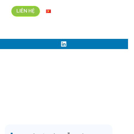
LIÊN HỆ
N
Vi
Bản kể từ tháng 9/2023
í tại Nhật Bản kể từ tháng