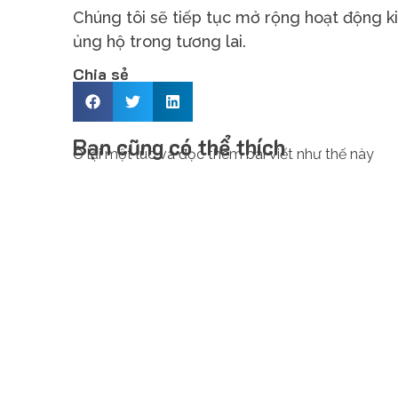
Chúng tôi sẽ tiếp tục mở rộng hoạt động k
ủng hộ trong tương lai.
Chia sẻ
Bạn cũng có thể thích
Ở lại một lúc và đọc thêm bài viết như thế này